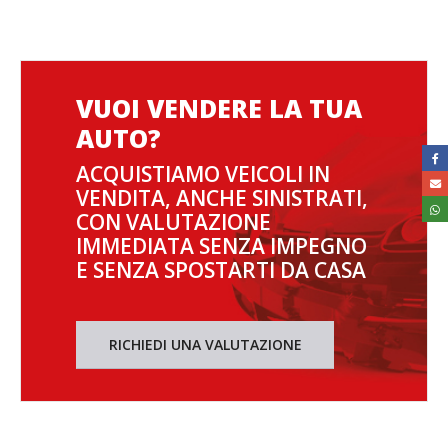
VUOI VENDERE LA TUA
AUTO?
ACQUISTIAMO VEICOLI IN
VENDITA, ANCHE SINISTRATI,
CON VALUTAZIONE
IMMEDIATA SENZA IMPEGNO
E SENZA SPOSTARTI DA CASA
RICHIEDI UNA VALUTAZIONE