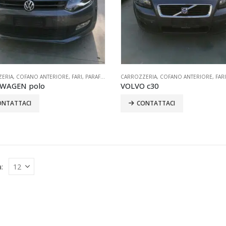
ERIA
,
COFANO ANTERIORE
,
FARI
,
PARAFANGO
,
PARAURTI
CARROZZERIA
,
PORTELLONE
,
COFANO ANTERIORE
,
PORTIERE
,
RETRO
,
FARI
WAGEN polo
VOLVO c30
ONTATTACI
CONTATTACI
: