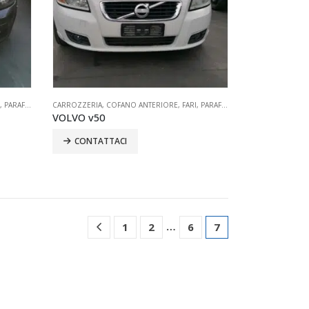
VISORI
,
PARAFANGO
,
SPECCHIETTI
,
PARAURTI
CARROZZERIA
,
TUTTI
,
PORTELLONE
,
COFANO ANTERIORE
,
PORTIERE
,
RETROVISORI
,
FARI
,
PARAFANGO
,
SPECCHIETTI
,
PARAURTI
,
PORTE
VOLVO v50
CONTATTACI
…
1
2
6
7