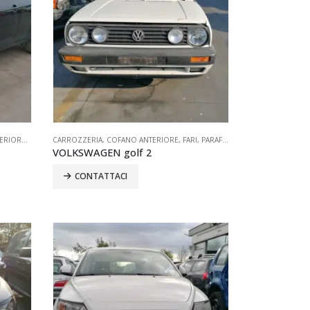
ERIORE
VISORI
,
,
FARI
SPECCHIETTI
,
PARAFANGO
CARROZZERIA
,
TUTTI
,
PARAURTI
,
COFANO ANTERIORE
,
PORTELLONE
,
,
PORTIERE
FARI
,
PARAFANGO
,
RETROVISORI
,
PARAURTI
,
SPECCHIET
,
PORTE
VOLKSWAGEN golf 2
CONTATTACI