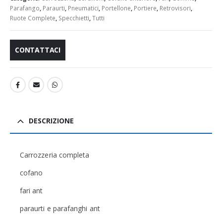
Parafango
,
Paraurti
,
Pneumatici
,
Portellone
,
Portiere
,
Retrovisori
,
Ruote Complete
,
Specchietti
,
Tutti
CONTATTACI
DESCRIZIONE
Carrozzeria completa
cofano
fari ant
paraurti e parafanghi ant