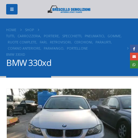
HOME
SHOP
TUTTI
,
CARROZZERIA
,
PORTIERE
,
SPECCHIETTI
,
PNEUMATICI
,
GOMME
,
RUOTE COMPLETE
,
FARI
,
RETROVISORI
,
CERCHIONI
,
PARAURTI
,
COFANO ANTERIORE
,
PARAFANGO
,
PORTELLONE
BMW 330XD
BMW 330xd