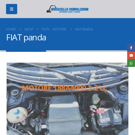
HOME
SHOP
TUTTI
,
MOTORE
FIAT PANDA
FIAT panda