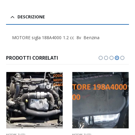
DESCRIZIONE
MOTORE sigla 188A4000 1.2 cc 8v Benzina
PRODOTTI CORRELATI
MOTORE
,
TUTTI
CERCHIONI
,
FARI
,
GOMME
,
MOTORE
,
PARAFANGO
,