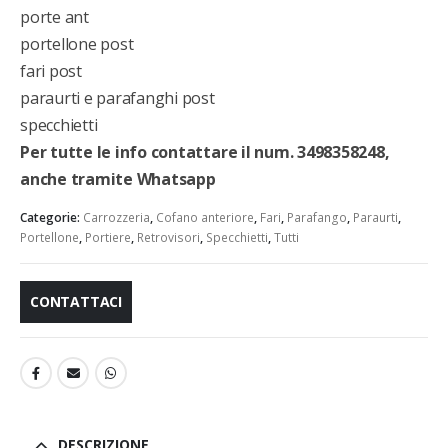
porte ant
portellone post
fari post
paraurti e parafanghi post
specchietti
Per tutte le info contattare il num. 3498358248,
anche tramite Whatsapp
Categorie:
Carrozzeria
,
Cofano anteriore
,
Fari
,
Parafango
,
Paraurti
,
Portellone
,
Portiere
,
Retrovisori
,
Specchietti
,
Tutti
CONTATTACI
DESCRIZIONE