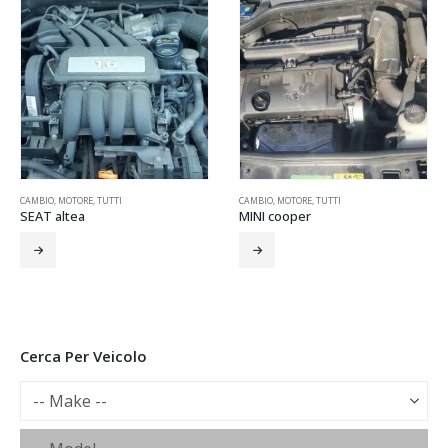
CAMBIO
,
MOTORE
,
TUTTI
MOTORE
,
TUTTI
MINI cooper
ALFA ROMEO mito
Cerca Per Veicolo