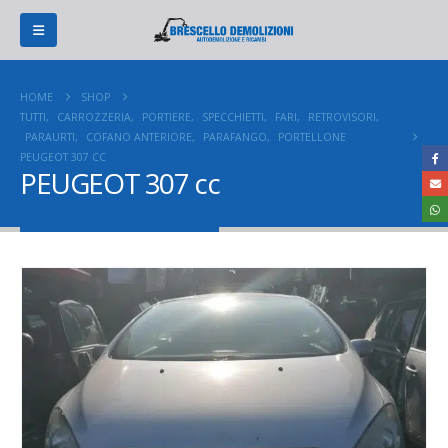
HOME
SHOP
TUTTI
,
CARROZZERIA
,
PORTIERE
,
SPECCHIETTI
,
FARI
,
RETROVISORI
,
PARAURTI
,
COFANO ANTERIORE
,
PARAFANGO
,
PORTELLONE
PEUGEOT 307 CC
PEUGEOT 307 cc