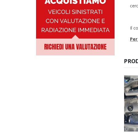
cerc
Il c
Per
PROD