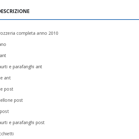
DESCRIZIONE
rozzeria completa anno 2010
ano
 ant
urti e parafanghi ant
te ant
te post
tellone post
 post
aurti e parafanghi post
chietti