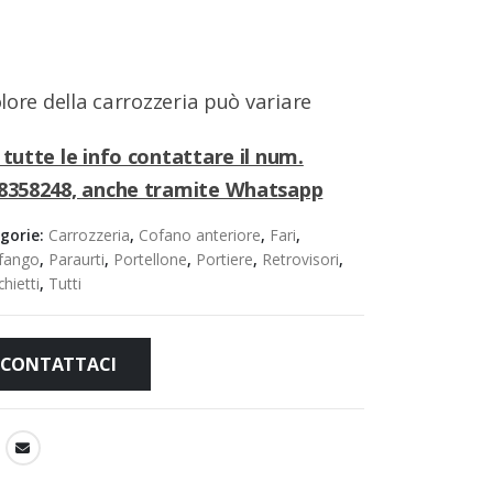
colore della carrozzeria può variare
 tutte le info contattare il num.
8358248, anche tramite Whatsapp
gorie:
Carrozzeria
,
Cofano anteriore
,
Fari
,
fango
,
Paraurti
,
Portellone
,
Portiere
,
Retrovisori
,
hietti
,
Tutti
CONTATTACI