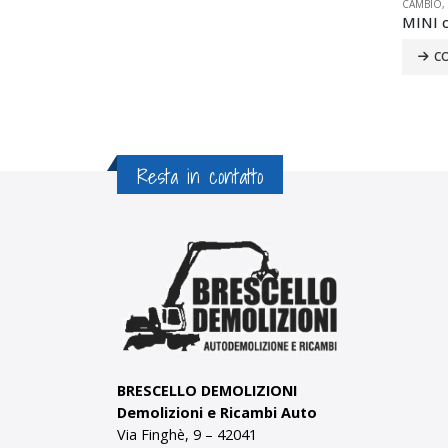
I
AFANGO
,
MOTORE
,
PARAURTI
,
PORTELLONE
,
PORTIERE
CAMBIO
,
RETROVISORI
,
MOTORE
,
TUTTI
,
SPECCHIETTI
,
TUTTI
TUTTI
,
M
FORD Fusion 2006 1.4 Diesel
MINI cooper
FIAT 
CONTATTACI
CONTATTACI
C
Resta in contatto
BRESCELLO DEMOLIZIONI
Demolizioni e Ricambi Auto
Via Finghè, 9 – 42041