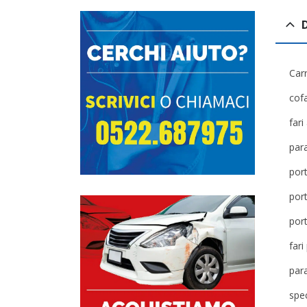
Car
cof
fari
para
por
por
por
fari
par
spec