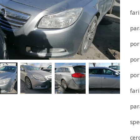
fari
par
por
por
por
far
par
spe
cer