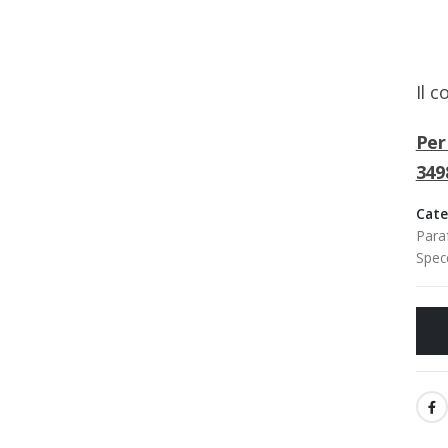
Il 
Per
349
Cate
Para
Specc