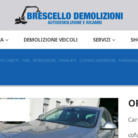
DA
DEMOLIZIONE VEICOLI
SERVIZI
SH
PECCHIETTI
,
FARI
,
RETROVISORI
,
PARAURTI
,
COFANO ANTERIORE
,
PARAFAN
OP
Car
cof