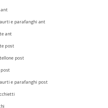
 ant
aurti e parafanghi ant
te ant
te post
tellone post
i post
aurti e parafanghi post
cchietti
chi