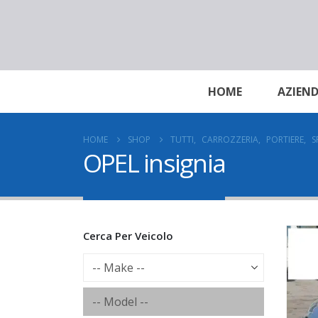
HOME
AZIEN
HOME
SHOP
TUTTI
,
CARROZZERIA
,
PORTIERE
,
S
OPEL insignia
Cerca Per Veicolo