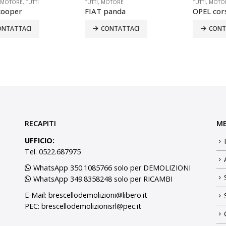
OTORE
TUTTI
,
MOTORE
CAMBIO
,
MO
panda
OPEL corsa
SUZUKI s
ONTATTACI
CONTATTACI
CONT
RECAPITI
M
UFFICIO:
Tel. 0522.687975
WhatsApp 350.1085766 solo per DEMOLIZIONI
WhatsApp 349.8358248 solo per RICAMBI
E-Mail:
brescellodemolizioni@libero.it
PEC:
brescellodemolizionisrl@pec.it