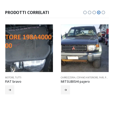
PRODOTTI CORRELATI
ETROVISORI
MOTORE
,
SPECCHIETTI
,
TUTTI
,
TUTTI
CARROZZERIA
,
COFANO ANTERIORE
,
FARI
,
PARAFANGO
FIAT bravo
MITSUBISHI pajero