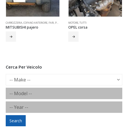
RIA
,
COFANO ANTERIORE
,
FARI
,
PARAFANGO
MOTORE
,
PARAURTI
,
TUTTI
,
PORTELLONE
,
PORTIERE
,
RETROVISORI
,
SPECCHIETTI
MOTORE
,
TUT
,
ISHI pajero
OPEL corsa
FIAT 500
Cerca Per Veicolo
Search