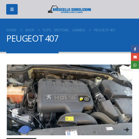
HOME
SHOP
TUTTI
,
MOTORE
,
CAMBIO
PEUGEOT 407
PEUGEOT 407