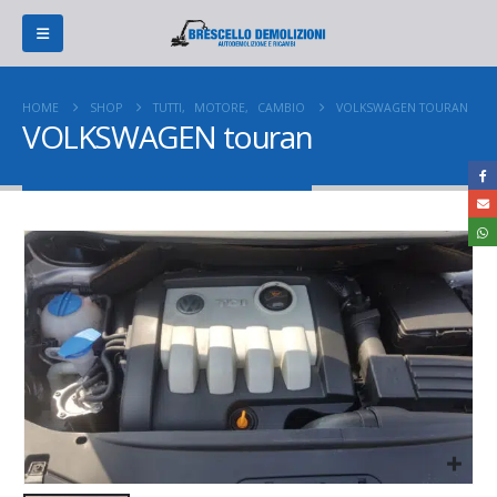
HOME
SHOP
TUTTI
,
MOTORE
,
CAMBIO
VOLKSWAGEN TOURAN
VOLKSWAGEN touran