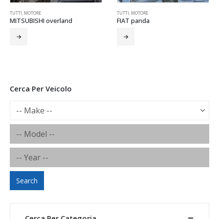
TUTTI
,
MOTORE
CARROZZERIA
,
COFANO ANTERIORE
,
FARI
,
PARAFANGO
FIAT panda
MITSUBISHI pajero
Cerca Per Veicolo
Search
Cerca Per Categoria