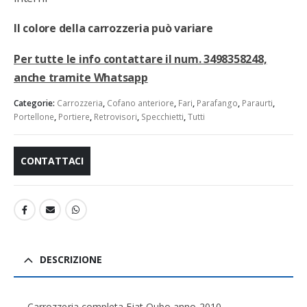
Il colore della carrozzeria può variare
Per tutte le info contattare il num. 3498358248,
anche tramite Whatsapp
Categorie:
Carrozzeria
,
Cofano anteriore
,
Fari
,
Parafango
,
Paraurti
,
Portellone
,
Portiere
,
Retrovisori
,
Specchietti
,
Tutti
CONTATTACI
DESCRIZIONE
Carrozzeria completa Fiat Qubo anno 2010