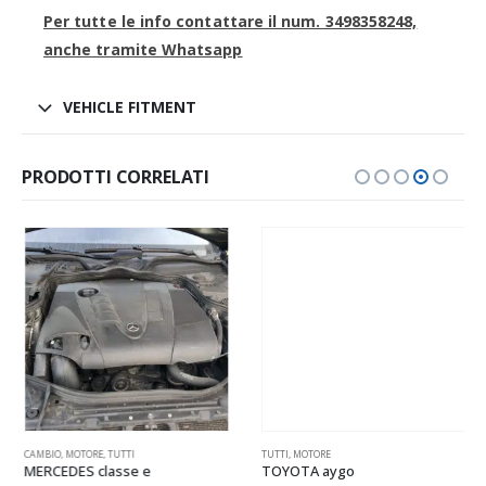
Per tutte le info contattare il num. 3498358248,
anche tramite Whatsapp
VEHICLE FITMENT
PRODOTTI CORRELATI
,
PARAURTI
CAMBIO
,
PNEUMATICI
,
MOTORE
,
TUTTI
,
PORTELLONE
,
PORTIERE
,
RETROVISORI
TUTTI
,
,
SPECCHIETTI
MOTORE
,
TUTTI
MERCEDES classe e
TOYOTA aygo