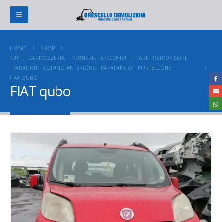
HOME
SHOP
TUTTI
,
CARROZZERIA
,
PORTIERE
,
SPECCHIETTI
,
FARI
,
RETROVISORI
,
PARAURTI
,
COFANO ANTERIORE
,
PARAFANGO
,
PORTELLONE
FIAT QUBO
FIAT qubo