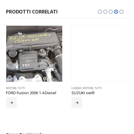
PRODOTTI CORRELATI
,
PARAURTI
MOTORE
,
PNEUMATICI
,
TUTTI
,
PORTELLONE
,
PORTIERE
,
RETROVISORI
CAMBIO
,
SPECCHIETTI
,
MOTORE
,
TUTTI
,
TUTTI
FORD Fusion 2006 1.4 Diesel
SUZUKI swift