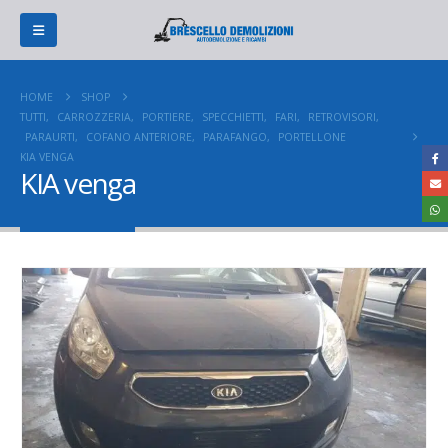
HOME
SHOP
TUTTI
,
CARROZZERIA
,
PORTIERE
,
SPECCHIETTI
,
FARI
,
RETROVISORI
,
PARAURTI
,
COFANO ANTERIORE
,
PARAFANGO
,
PORTELLONE
KIA VENGA
KIA venga