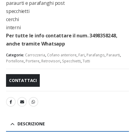
paraurti e parafanghi post
specchietti
cerchi
interni
Per tutte le info contattare il num. 3498358248,
anche tramite Whatsapp
Categorie:
Carrozzeria
,
Cofano anteriore
,
Fari
,
Parafango
,
Paraurti
,
Portellone
,
Portiere
,
Retrovisori
,
Specchietti
,
Tutti
CONTATTACI
DESCRIZIONE