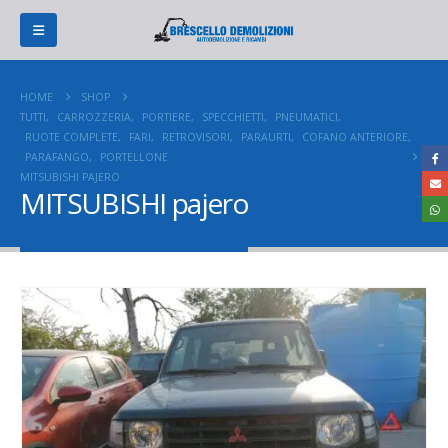
HOME
SHOP
TUTTI
,
CARROZZERIA
,
PORTIERE
,
SPECCHIETTI
,
PNEUMATICI
,
RUOTE COMPLETE
,
FARI
,
RETROVISORI
,
PARAURTI
,
COFANO ANTERIORE
,
PARAFANGO
,
PORTELLONE
MITSUBISHI PAJERO
MITSUBISHI pajero