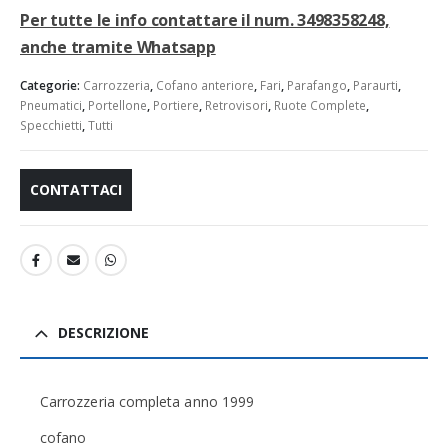
Per tutte le info contattare il num. 3498358248,
anche tramite Whatsapp
Categorie:
Carrozzeria
,
Cofano anteriore
,
Fari
,
Parafango
,
Paraurti
,
Pneumatici
,
Portellone
,
Portiere
,
Retrovisori
,
Ruote Complete
,
Specchietti
,
Tutti
CONTATTACI
DESCRIZIONE
Carrozzeria completa anno 1999
cofano