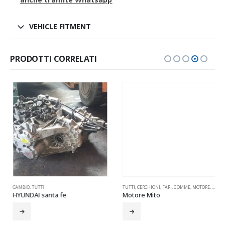
VEHICLE FITMENT
PRODOTTI CORRELATI
,
PARAURTI
CAMBIO
,
PNEUMATICI
,
TUTTI
,
PORTELLONE
,
PORTIERE
,
RETROVISORI
TUTTI
,
,
SPECCHIETTI
CERCHIONI
,
FARI
,
TUTTI
,
GOMME
,
MOTORE
,
PARAF
HYUNDAI santa fe
Motore Mito