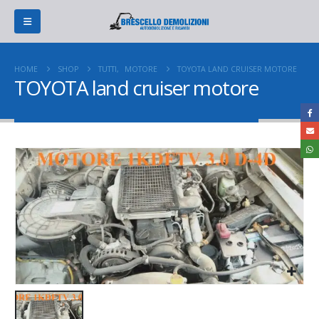
HOME
SHOP
TUTTI
,
MOTORE
TOYOTA LAND CRUISER MOTORE
TOYOTA land cruiser motore