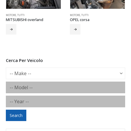
ETROVISORI
MOTORE
,
SPECCHIETTI
,
TUTTI
,
TUTTI
MOTORE
,
TUTTI
MITSUBISHI overland
OPEL corsa
Cerca Per Veicolo
Search